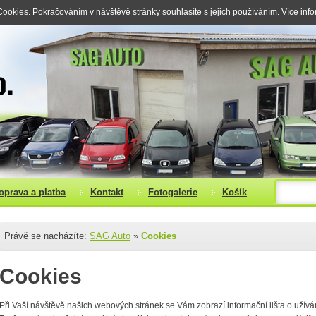
okies. Pokračováním v návštěvě stránky souhlasíte s jejich používáním. Více inf
oprava a platba
Kontakt
Fotogalerie
Košík
Právě se nacházíte:
SAG Auto
»
Cookies
Cookies
Při Vaší návštěvě našich webových stránek se Vám zobrazí informační lišta o užív