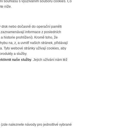
ení souhlasu s využíváním souborů cookies. Co
te níže.
ý disk nebo dočasně do operační paměti
že zaznamenávají informace z posledních
a historie prohlížení). Kromě toho, že
ybu na, z, a uvnitř našich stránek, přidávají
a. Tyto webové stránky užívají cookies, aby
rodukty a služby.
ktivnit naše služby
. Jejich užívání nám též
 (zde naleznete návody pro jednotlivé vybrané