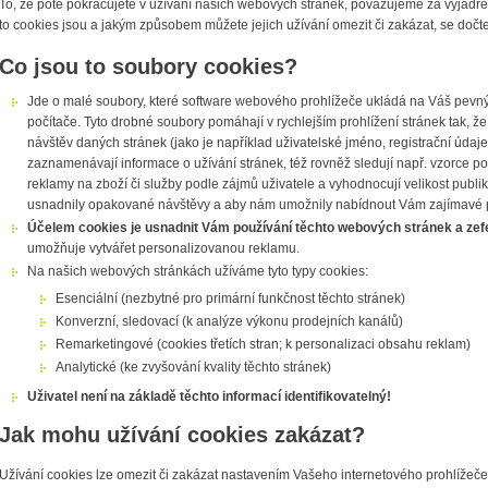
To, že poté pokračujete v užívání našich webových stránek, považujeme za vyjádř
to cookies jsou a jakým způsobem můžete jejich užívání omezit či zakázat, se dočte
Co jsou to soubory cookies?
Jde o malé soubory, které software webového prohlížeče ukládá na Váš pevn
počítače. Tyto drobné soubory pomáhají v rychlejším prohlížení stránek tak, 
návštěv daných stránek (jako je například uživatelské jméno, registrační údaje 
zaznamenávají informace o užívání stránek, též rovněž sledují např. vzorce poh
reklamy na zboží či služby podle zájmů uživatele a vyhodnocují velikost publik
usnadnily opakované návštěvy a aby nám umožnily nabídnout Vám zajímavé p
Účelem cookies je usnadnit Vám používání těchto webových stránek a zefe
umožňuje vytvářet personalizovanou reklamu.
Na našich webových stránkách užíváme tyto typy cookies:
Esenciální (nezbytné pro primární funkčnost těchto stránek)
Konverzní, sledovací (k analýze výkonu prodejních kanálů)
Remarketingové (cookies třetích stran; k personalizaci obsahu reklam)
Analytické (ke zvyšování kvality těchto stránek)
Uživatel není na základě těchto informací identifikovatelný!
Jak mohu užívání cookies zakázat?
Užívání cookies lze omezit či zakázat nastavením Vašeho internetového prohlížeče