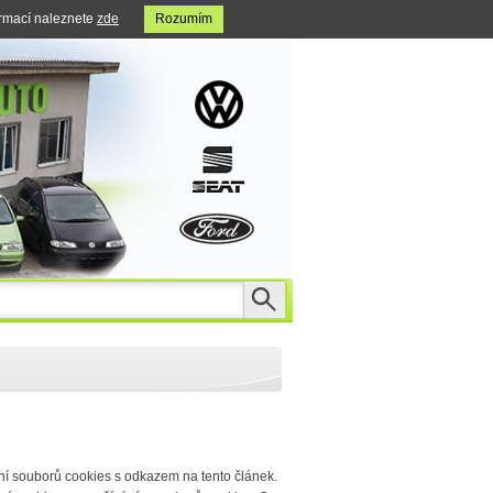
ormací naleznete
zde
Rozumím
ání souborů cookies s odkazem na tento článek.