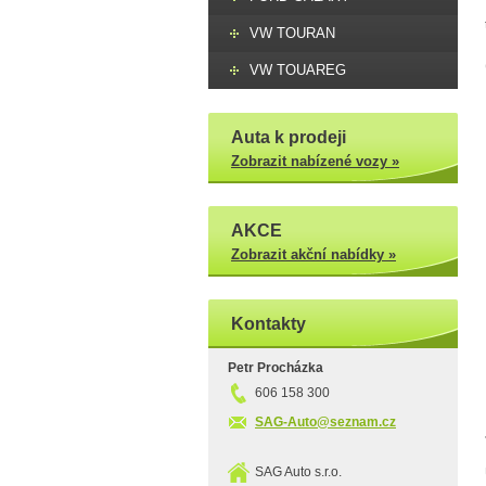
VW TOURAN
VW TOUAREG
Auta k prodeji
Zobrazit nabízené vozy »
AKCE
Zobrazit akční nabídky »
Kontakty
Petr Procházka
606 158 300
SAG-Auto@seznam.cz
SAG Auto s.r.o.