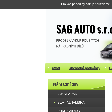
Pro váš pohodlný nákup používáme Co
Úvod
Obchodní podmínky
D
Náhradní díly
VW SHARAN
SEAT ALHAMBRA
FORD GALAXY