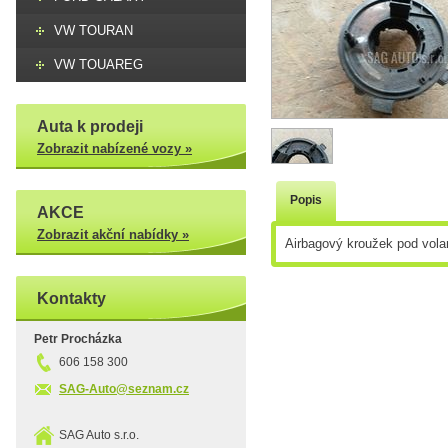
VW TOURAN
VW TOUAREG
Auta k prodeji
Zobrazit nabízené vozy »
Popis
AKCE
Zobrazit akční nabídky »
Airbagový kroužek pod vola
Kontakty
Petr Procházka
606 158 300
SAG-Auto@seznam.cz
SAG Auto s.r.o.