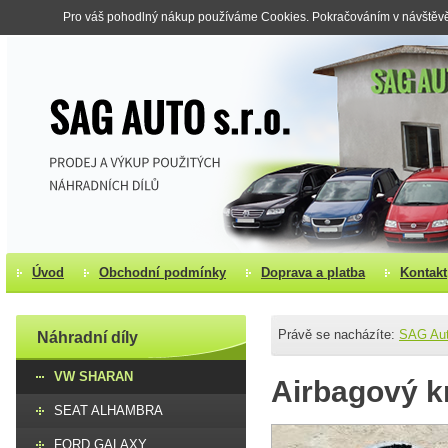
Pro váš pohodlný nákup používáme Cookies. Pokračováním v návštěvě s
Úvod
Obchodní podmínky
Doprava a platba
Kontakt
Právě se nacházíte:
SAG Au
Náhradní díly
VW SHARAN
Airbagový k
SEAT ALHAMBRA
FORD GALAXY