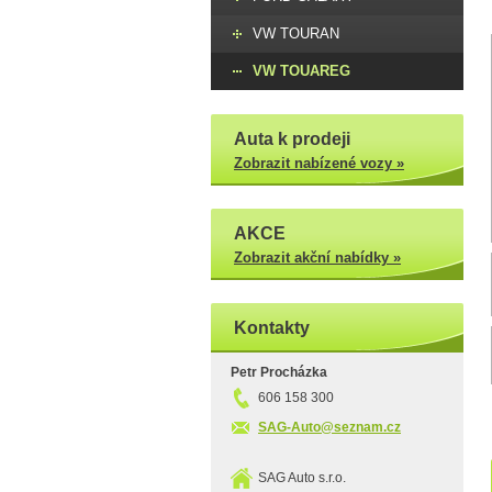
VW TOURAN
VW TOUAREG
Auta k prodeji
Zobrazit nabízené vozy »
AKCE
Zobrazit akční nabídky »
Kontakty
Petr Procházka
606 158 300
SAG-Auto@seznam.cz
SAG Auto s.r.o.