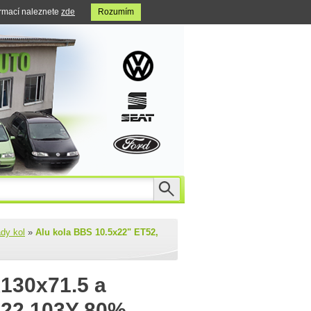
ormací naleznete
zde
Rozumím
dy kol
»
Alu kola BBS 10.5x22" ET52,
x130x71.5 a
R22 103Y 80%