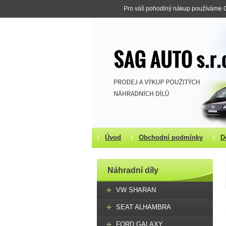
Pro váš pohodlný nákup používáme Co
Úvod
Obchodní podmínky
D
Náhradní díly
VW SHARAN
SEAT ALHAMBRA
FORD GALAXY