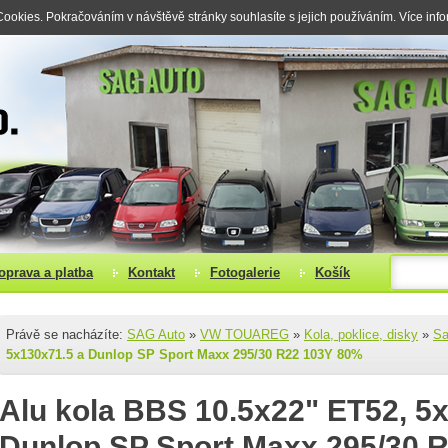
okies. Pokračováním v návštěvě stránky souhlasíte s jejich používáním. Více inf
oprava a platba
Kontakt
Fotogalerie
Košík
Právě se nacházíte:
SAG Auto
»
VW TOUAREG
»
Kola, poklice, disky
»
Sa
5x130x71.5 a Dunlop SP Sport Maxx 295/30 R22 103Y 80%
Alu kola BBS 10.5x22" ET52, 5
Dunlop SP Sport Maxx 295/30 