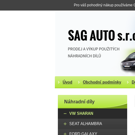
Pro váš pohodlný nákup používáme Co
Úvod
Obchodní podmínky
D
Náhradní díly
VW SHARAN
SEAT ALHAMBRA
FORD GALAXY