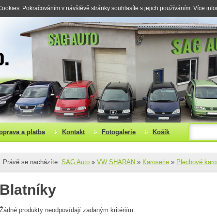
okies. Pokračováním v návštěvě stránky souhlasíte s jejich používáním. Více inf
oprava a platba
Kontakt
Fotogalerie
Košík
Právě se nacházíte:
SAG Auto
»
VW SHARAN
»
Karoserie
»
Plechové karo
Blatníky
Žádné produkty neodpovídají zadaným kritériím.