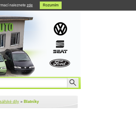
ormací naleznete
zde
Rozumím
sářské díly
»
Blatníky