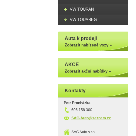
VW TOURAN
VW TOUAREG
Auta k prodeji
Zobrazit nabízené vozy »
AKCE
Zobrazit akční nabídky »
Kontakty
Petr Procházka
606 158 300
SAG-Auto@seznam.cz
SAG Auto s.r.o.