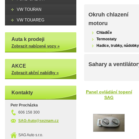
VW TOURAN
Okruh chlazení
VW TOUAREG
motoru
Chladiče
Auta k prodeji
Termostaty
Hadice, trubky, nádobky
Zobrazit nabízené vozy »
Sahary a ventilátor
AKCE
Zobrazit akční nabídky »
Panel ovládání topení
Kontakty
SAG
Petr Procházka
606 158 300
SAG-Auto@seznam.cz
SAG Auto s.r.o.