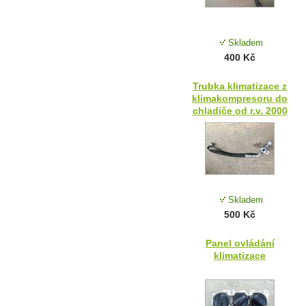
Skladem
400 Kč
Trubka klimatizace z
klimakompresoru do
chladiče od r.v. 2000
Skladem
500 Kč
Panel ovládání
klimatizace