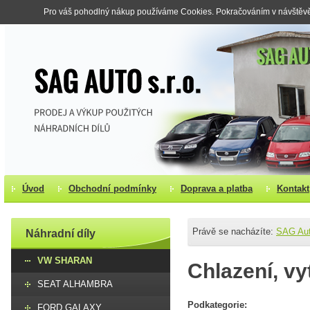
Pro váš pohodlný nákup používáme Cookies. Pokračováním v návštěvě s
Úvod
Obchodní podmínky
Doprava a platba
Kontakt
Právě se nacházíte:
SAG Au
Náhradní díly
VW SHARAN
Chlazení, vy
SEAT ALHAMBRA
Podkategorie:
FORD GALAXY