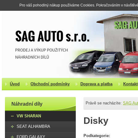
Pro váš pohodlný nákup používáme Cookies. Pokračováním v návštěvě s
Úvod
Obchodní podmínky
Doprava a platba
Kontakt
Právě se nacházíte:
SAG Au
Náhradní díly
VW SHARAN
Disky
SEAT ALHAMBRA
Podkategorie:
FORD GALAXY