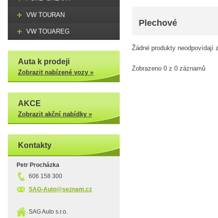
VW TOURAN
Plechové
VW TOUAREG
Žádné produkty neodpovídají z
Auta k prodeji
Zobrazeno 0 z 0 záznamů
Zobrazit nabízené vozy »
AKCE
Zobrazit akční nabídky »
Kontakty
Petr Procházka
606 158 300
SAG-Auto@seznam.cz
SAG Auto s.r.o.