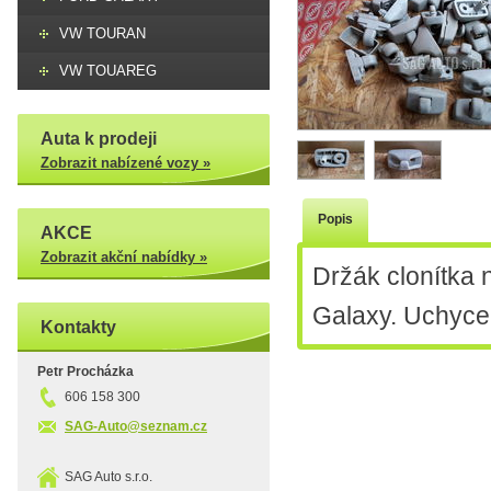
VW TOURAN
VW TOUAREG
Auta k prodeji
Zobrazit nabízené vozy »
Popis
AKCE
Zobrazit akční nabídky »
Držák clonítka 
Galaxy. Uchyce
Kontakty
Petr Procházka
606 158 300
SAG-Auto@seznam.cz
SAG Auto s.r.o.