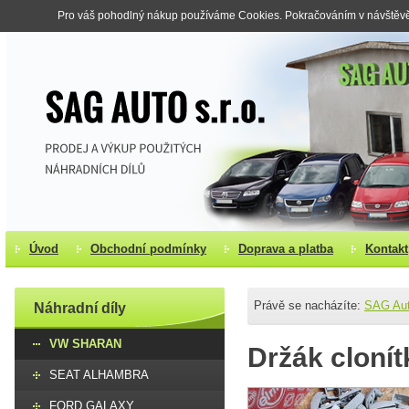
Pro váš pohodlný nákup používáme Cookies. Pokračováním v návštěvě s
Úvod
Obchodní podmínky
Doprava a platba
Kontakt
Právě se nacházíte:
SAG Au
Náhradní díly
VW SHARAN
Držák clonít
SEAT ALHAMBRA
FORD GALAXY