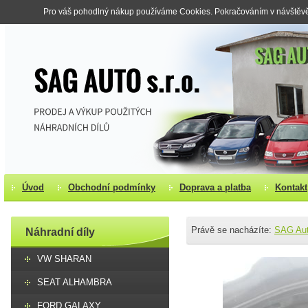
Pro váš pohodlný nákup používáme Cookies. Pokračováním v návštěvě s
Úvod
Obchodní podmínky
Doprava a platba
Kontakt
Právě se nacházíte:
SAG Au
Náhradní díly
VW SHARAN
SEAT ALHAMBRA
FORD GALAXY