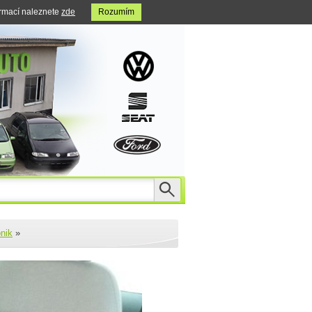
ormací naleznete
zde
Rozumím
onik
»