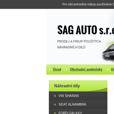
Pro váš pohodlný nákup používáme Co
Úvod
Obchodní podmínky
D
Náhradní díly
VW SHARAN
SEAT ALHAMBRA
FORD GALAXY