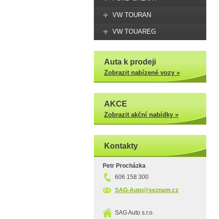
VW TOURAN
VW TOUAREG
Auta k prodeji
Zobrazit nabízené vozy »
AKCE
Zobrazit akční nabídky »
Kontakty
Petr Procházka
606 158 300
SAG-Auto@seznam.cz
SAG Auto s.r.o.