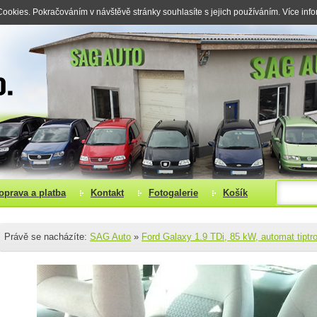
okies. Pokračováním v návštěvě stránky souhlasíte s jejich používáním. Více inf
oprava a platba
Kontakt
Fotogalerie
Košík
Právě se nacházíte:
SAG Auto
»
Ford Galaxy 1.9 TDi, 85 kW, automat tiptr