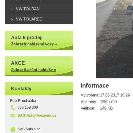
VW TOURAN
VW TOUAREG
Auta k prodeji
Zobrazit nabízené vozy »
AKCE
Zobrazit akční nabídky »
Informace
Kontakty
Vytvořena:
17.03.2017 10:29
Petr Procházka
Rozměry:
1280x720
606 158 300
Velikost:
149 KB
SAG-Auto@seznam.cz
SAG Auto s.r.o.