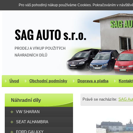
Pro váš pohodlný nákup používáme Cookies. Pokračováním v návštěvě s
Úvod
Obchodní podmínky
Doprava a platba
Kontakt
Právě se nacházíte:
SAG Au
Náhradní díly
VW SHARAN
SEAT ALHAMBRA
FORD GALAXY