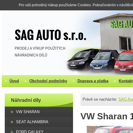
Pro váš pohodlný nákup používáme Cookies. Pokračováním v návštěvě s
Úvod
Obchodní podmínky
Doprava a platba
Kontakt
Právě se nacházíte:
SAG Au
Náhradní díly
VW SHARAN
VW Sharan 1.
SEAT ALHAMBRA
FORD GALAXY