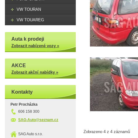
VW TOURAN
VW TOUAREG
Auta k prodeji
Zobrazit nabízené vozy »
AKCE
Zobrazit akční nabídky »
Kontakty
Petr Procházka
606 158 300
SAG-Auto@seznam.cz
Zobrazeno 4 z 4 záznamů
SAG Auto s.r.o.