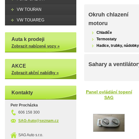
VW TOURAN
Okruh chlazení
VW TOUAREG
motoru
Chladiče
Auta k prodeji
Termostaty
Hadice, trubky, nádobky
Zobrazit nabízené vozy »
Sahary a ventilátor
AKCE
Zobrazit akční nabídky »
Panel ovládání topení
Kontakty
SAG
Petr Procházka
606 158 300
SAG-Auto@seznam.cz
SAG Auto s.r.o.