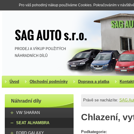
Pro váš pohodlný nákup používáme Cookies. Pokračováním v návštěvě s
Úvod
Obchodní podmínky
Doprava a platba
Kontakt
Právě se nacházíte:
SAG Au
Náhradní díly
VW SHARAN
Chlazení, vy
SEAT ALHAMBRA
Podkategorie:
FORD GALAXY