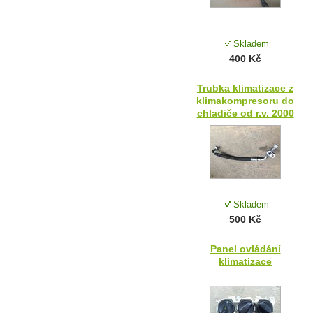
Skladem
400 Kč
Trubka klimatizace z
klimakompresoru do
chladiče od r.v. 2000
Skladem
500 Kč
Panel ovládání
klimatizace