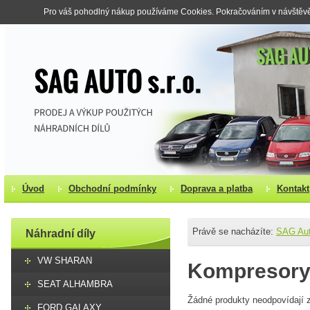
Pro váš pohodlný nákup používáme Cookies. Pokračováním v návštěvě s
Úvod
Obchodní podmínky
Doprava a platba
Kontakt
Právě se nacházíte:
SAG Au
Náhradní díly
VW SHARAN
Kompresory 
SEAT ALHAMBRA
Žádné produkty neodpovídají z
FORD GALAXY