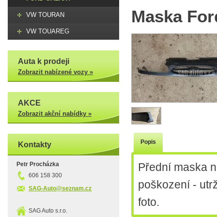
Maska For
VW TOURAN
VW TOUAREG
Auta k prodeji
Zobrazit nabízené vozy »
AKCE
Zobrazit akční nabídky »
Popis
Kontakty
Petr Procházka
Přední maska n
606 158 300
poškození - utr
SAG-Auto@seznam.cz
foto.
SAG Auto s.r.o.