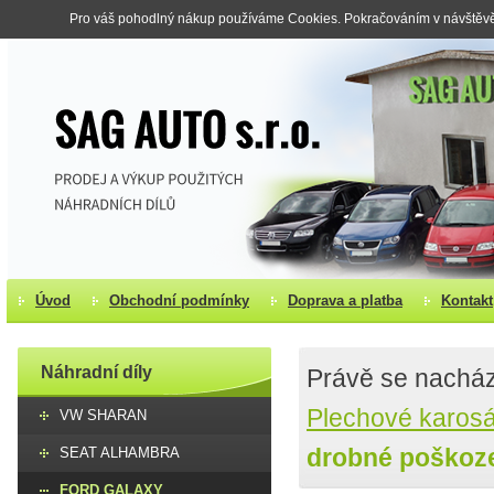
Pro váš pohodlný nákup používáme Cookies. Pokračováním v návštěvě s
Úvod
Obchodní podmínky
Doprava a platba
Kontakt
Náhradní díly
Právě se nacház
Plechové karosá
VW SHARAN
drobné poškoz
SEAT ALHAMBRA
FORD GALAXY