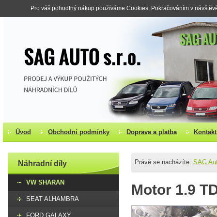
Pro váš pohodlný nákup používáme Cookies. Pokračováním v návštěvě s
Úvod
Obchodní podmínky
Doprava a platba
Kontakt
Právě se nacházíte:
SAG Au
Náhradní díly
VW SHARAN
Motor 1.9 T
SEAT ALHAMBRA
FORD GALAXY