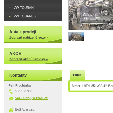
VW TOURAN
VW TOUAREG
Auta k prodeji
Zobrazit nabízené vozy »
AKCE
Zobrazit akční nabídky »
Kontakty
Popis
Petr Procházka
Motor 1.9Tdi 85kW AUY Bez 
606 158 300
SAG-Auto@seznam.cz
SAG Auto s.r.o.