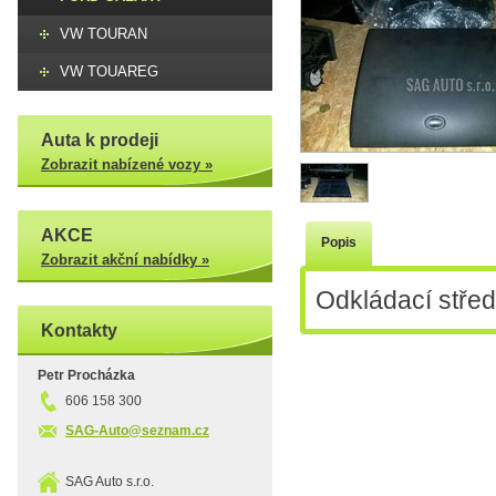
VW TOURAN
VW TOUAREG
Auta k prodeji
Zobrazit nabízené vozy »
AKCE
Popis
Zobrazit akční nabídky »
Odkládací střed
Kontakty
Petr Procházka
606 158 300
SAG-Auto@seznam.cz
SAG Auto s.r.o.