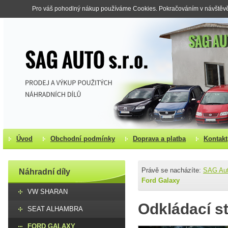
Pro váš pohodlný nákup používáme Cookies. Pokračováním v návštěvě s
Úvod
Obchodní podmínky
Doprava a platba
Kontakt
Právě se nacházíte:
SAG Au
Náhradní díly
Ford Galaxy
VW SHARAN
Odkládací s
SEAT ALHAMBRA
FORD GALAXY