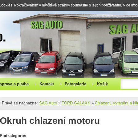
okies. Pokračováním v návštěvě stránky souhlasíte s jejich používáním. Více inf
oprava a platba
Kontakt
Fotogalerie
Košík
Právě se nacházíte:
SAG Auto
»
FORD GALAXY
»
Chlazení, vytápění a kl
Okruh chlazení motoru
Podkategorie: