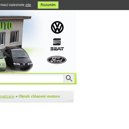
ormací naleznete
zde
Rozumím
imatizace
»
Okruh chlazení motoru