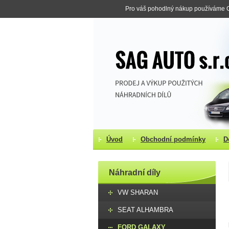
Pro váš pohodlný nákup používáme Co
Úvod
Obchodní podmínky
D
Náhradní díly
VW SHARAN
SEAT ALHAMBRA
FORD GALAXY