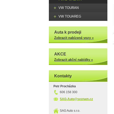
VW TOURAN
VW TOUAREG
Auta k prodeji
Zobrazit nabízené vozy »
AKCE
Zobrazit akční nabídky »
Kontakty
Petr Procházka
606 158 300
SAG-Auto@seznam.cz
SAG Auto s.r.o.