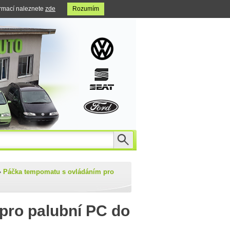
ormací naleznete
zde
Rozumím
»
Páčka tempomatu s ovládáním pro
pro palubní PC do