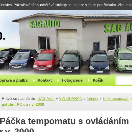
okies. Pokračováním v návštěvě stránky souhlasíte s jejich používáním. Více inf
oprava a platba
Kontakt
Fotogalerie
Košík
Právě se nacházíte:
SAG Auto
»
VW SHARAN
»
Interiér
»
Elektrosoučásti
palubní PC do r.v. 2000
Páčka tempomatu s ovládáním 
r.v. 2000