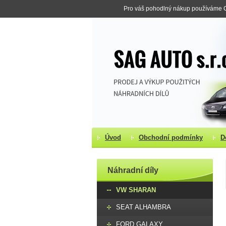
Pro váš pohodlný nákup používáme Co
Úvod
Obchodní podmínky
D
Náhradní díly
VW SHARAN
SEAT ALHAMBRA
FORD GALAXY