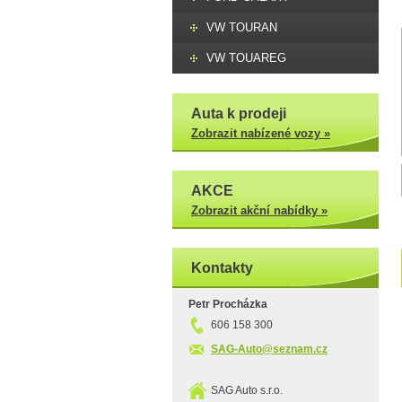
VW TOURAN
VW TOUAREG
Auta k prodeji
Zobrazit nabízené vozy »
AKCE
Zobrazit akční nabídky »
Kontakty
Petr Procházka
606 158 300
SAG-Auto@seznam.cz
SAG Auto s.r.o.