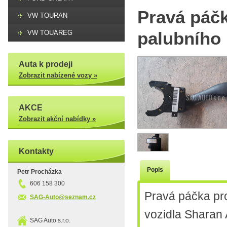
Pravá páčk
VW TOURAN
palubního 
VW TOUAREG
Auta k prodeji
Zobrazit nabízené vozy »
AKCE
Zobrazit akční nabídky »
Kontakty
Popis
Petr Procházka
606 158 300
Pravá páčka pro
SAG-Auto@seznam.cz
vozidla Sharan
SAG Auto s.r.o.