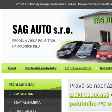
Pro váš pohodlný nákup používáme Cookies. Pokračováním v návštěvě s
Úvod
Obchodní podmínky
Doprava a platba
Kontakt
Náhradní díly
Právě se nacház
Elektrosoučásti
VW SHARAN
palubního PC od
SEAT ALHAMBRA
FORD GALAXY