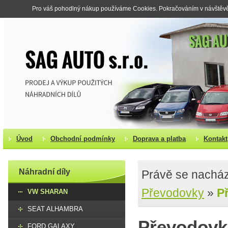
Pro váš pohodlný nákup používáme Cookies. Pokračováním v návštěvě s
Úvod
Obchodní podmínky
Doprava a platba
Kontakt
Náhradní díly
Právě se nacház
Převodovky
»
P
VW SHARAN
SEAT ALHAMBRA
Převodovk
FORD GALAXY