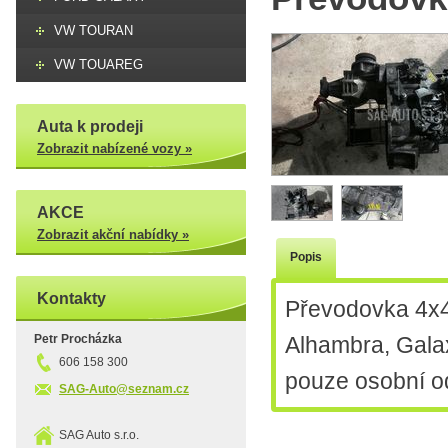
VW TOURAN
VW TOUAREG
Auta k prodeji
Zobrazit nabízené vozy »
AKCE
Zobrazit akční nabídky »
Popis
Kontakty
Převodovka 4x4
Petr Procházka
Alhambra, Gala
606 158 300
pouze osobní o
SAG-Auto@seznam.cz
SAG Auto s.r.o.