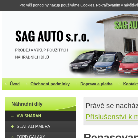
Pro váš pohodlný nákup používáme Cookies. Pokračováním v návštěvě s
Úvod
Obchodní podmínky
Doprava a platba
Kontakt
Náhradní díly
Právě se nacház
Příslušenství k 
VW SHARAN
SEAT ALHAMBRA
Repasovan
FORD GALAXY