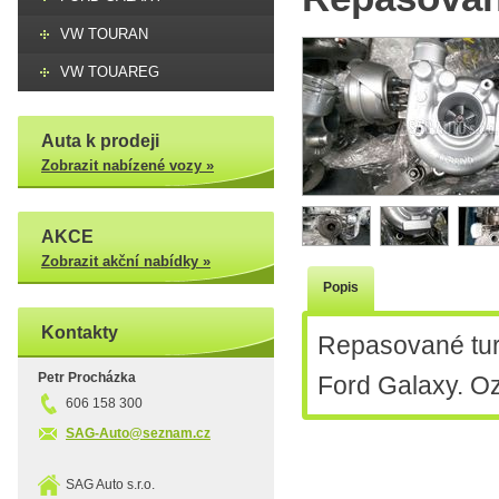
VW TOURAN
VW TOUAREG
Auta k prodeji
Zobrazit nabízené vozy »
AKCE
Zobrazit akční nabídky »
Popis
Kontakty
Repasované tur
Petr Procházka
Ford Galaxy. 
606 158 300
SAG-Auto@seznam.cz
SAG Auto s.r.o.