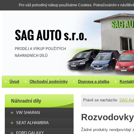
Pro váš pohodlný nákup používáme Cookies. Pokračováním v návštěvě s
Úvod
Obchodní podmínky
Doprava a platba
Kontakt
Právě se nacházíte:
SAG Au
Náhradní díly
VW SHARAN
Rozvodovky 
SEAT ALHAMBRA
Žádné produkty neodpovídají z
FORD GALAXY