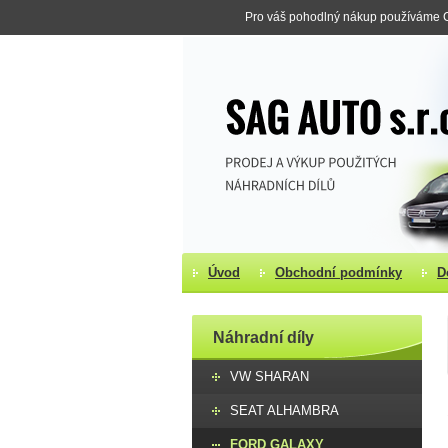
Pro váš pohodlný nákup používáme Co
Úvod
Obchodní podmínky
D
Náhradní díly
VW SHARAN
SEAT ALHAMBRA
FORD GALAXY