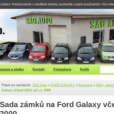
okies. Pokračováním v návštěvě stránky souhlasíte s jejich používáním. Více inf
oprava a platba
Kontakt
Fotogalerie
Košík
Právě se nacházíte:
SAG Auto
»
FORD GALAXY
»
Karoserie
»
Kliky, zámk
Galaxy včetně klíčů od r.v. 2000
Sada zámků na Ford Galaxy včet
2000