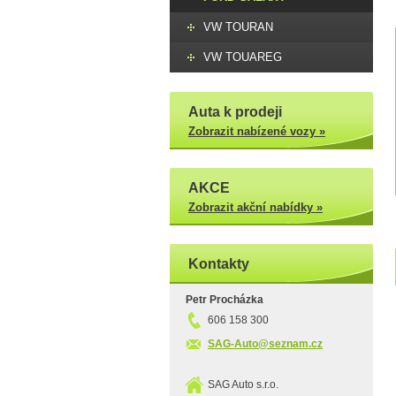
VW TOURAN
VW TOUAREG
Auta k prodeji
Zobrazit nabízené vozy »
AKCE
Zobrazit akční nabídky »
Kontakty
Petr Procházka
606 158 300
SAG-Auto@seznam.cz
SAG Auto s.r.o.