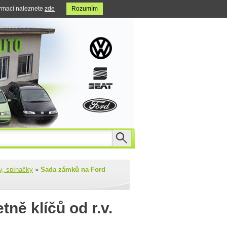
ormací naleznete
zde
Rozumím
y, spínačky
»
Sada zámků na Ford
ně klíčů od r.v.