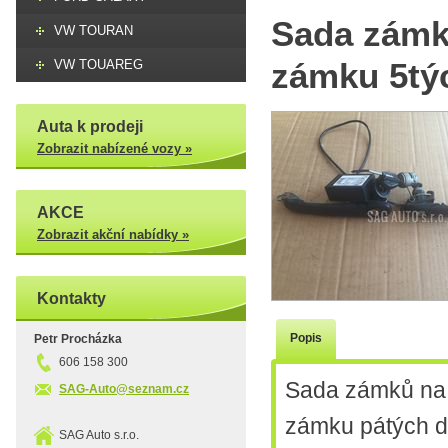
Sada zámk
VW TOURAN
zámku 5týc
VW TOUAREG
Auta k prodeji
Zobrazit nabízené vozy »
AKCE
Zobrazit akční nabídky »
Kontakty
Popis
Petr Procházka
606 158 300
Sada zámků na 
SAG-Auto@seznam.cz
zámku pátých d
SAG Auto s.r.o.