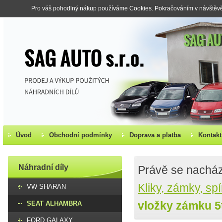
Pro váš pohodlný nákup používáme Cookies. Pokračováním v návštěvě s
Úvod
Obchodní podmínky
Doprava a platba
Kontakt
Náhradní díly
Právě se nacház
Kliky, zámky, sp
VW SHARAN
vložky zámku 5t
SEAT ALHAMBRA
FORD GALAXY