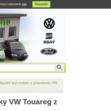
ormací naleznete
zde
Rozumím
Spodní kryt motoru a převodovky VW
ky VW Touareg z