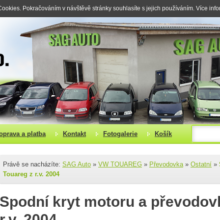
okies. Pokračováním v návštěvě stránky souhlasíte s jejich používáním. Více inf
oprava a platba
Kontakt
Fotogalerie
Košík
Právě se nacházíte:
SAG Auto
»
VW TOUAREG
»
Převodovka
»
Ostatní
»
Touareg z r.v. 2004
Spodní kryt motoru a převodov
r.v. 2004