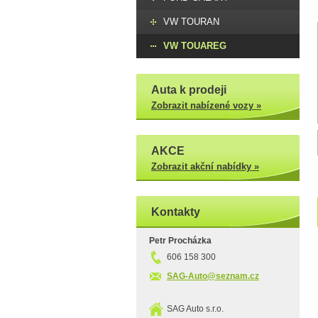
VW TOURAN
VW TOUAREG
Auta k prodeji
Zobrazit nabízené vozy »
AKCE
Zobrazit akční nabídky »
Kontakty
Petr Procházka
606 158 300
SAG-Auto@seznam.cz
SAG Auto s.r.o.