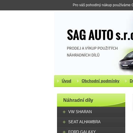
Pro váš pohodlný nákup používáme Co
Úvod
Obchodní podmínky
D
Náhradní díly
VW SHARAN
SEAT ALHAMBRA
FORD GALAXY