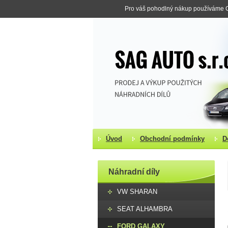
Pro váš pohodlný nákup používáme Co
Úvod
Obchodní podmínky
D
Náhradní díly
VW SHARAN
SEAT ALHAMBRA
FORD GALAXY