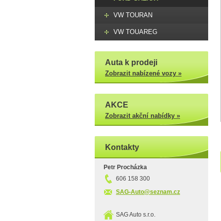
VW TOURAN
VW TOUAREG
Auta k prodeji
Zobrazit nabízené vozy »
AKCE
Zobrazit akční nabídky »
Kontakty
Petr Procházka
606 158 300
SAG-Auto@seznam.cz
SAG Auto s.r.o.