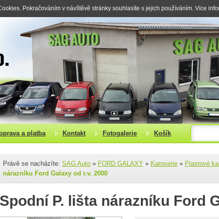
okies. Pokračováním v návštěvě stránky souhlasíte s jejich používáním. Více inf
oprava a platba
Kontakt
Fotogalerie
Košík
Právě se nacházíte:
SAG Auto
»
FORD GALAXY
»
Karoserie
»
Plastové ka
nárazníku Ford Galaxy od r.v. 2000
Spodní P. lišta nárazníku Ford G