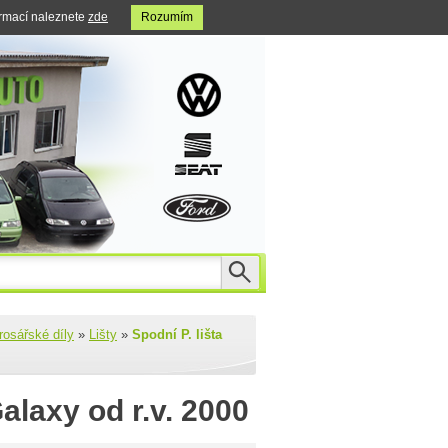
ormací naleznete
zde
Rozumím
rosářské díly
»
Lišty
»
Spodní P. lišta
alaxy od r.v. 2000