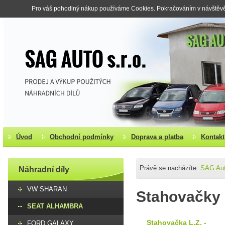
Pro váš pohodlný nákup používáme Cookies. Pokračováním v návštěvě s
Úvod
Obchodní podmínky
Doprava a platba
Kontakt
Právě se nacházíte:
SAG Au
Náhradní díly
VW SHARAN
Stahovačky
SEAT ALHAMBRA
Stahovačka L.Z. -
FORD GALAXY