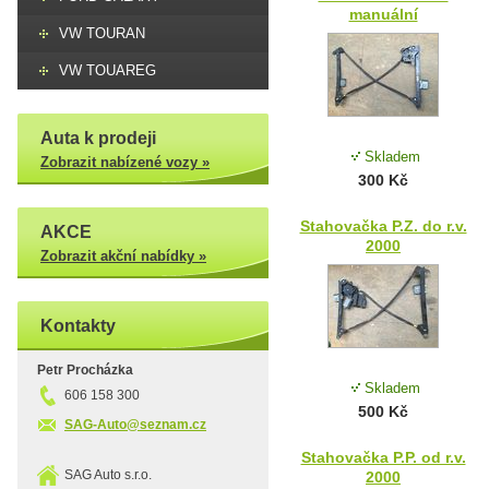
manuální
VW TOURAN
VW TOUAREG
Auta k prodeji
Skladem
Zobrazit nabízené vozy »
300 Kč
Stahovačka P.Z. do r.v.
AKCE
2000
Zobrazit akční nabídky »
Kontakty
Petr Procházka
Skladem
606 158 300
500 Kč
SAG-Auto@seznam.cz
Stahovačka P.P. od r.v.
SAG Auto s.r.o.
2000