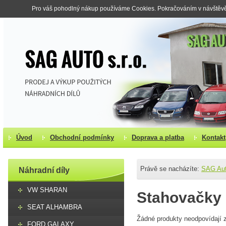
Pro váš pohodlný nákup používáme Cookies. Pokračováním v návštěvě s
Úvod
Obchodní podmínky
Doprava a platba
Kontakt
Právě se nacházíte:
SAG Au
Náhradní díly
VW SHARAN
Stahovačky
SEAT ALHAMBRA
Žádné produkty neodpovídají z
FORD GALAXY