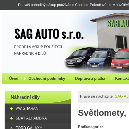
Pro váš pohodlný nákup používáme Cookies. Pokračováním v návštěvě s
Úvod
Obchodní podmínky
Doprava a platba
Kontakt
Právě se nacházíte:
SAG Au
Náhradní díly
VW SHARAN
Světlomety, 
SEAT ALHAMBRA
Podkategorie:
FORD GALAXY