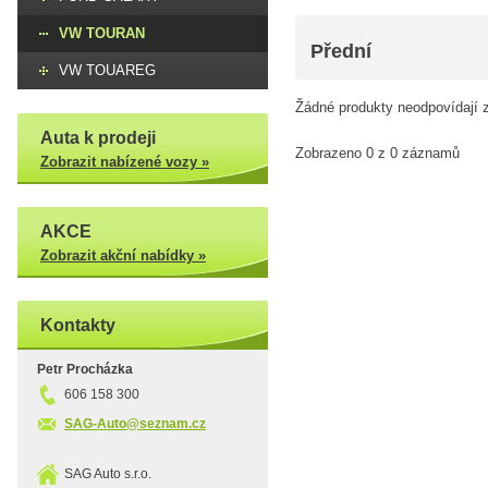
VW TOURAN
Přední
VW TOUAREG
Žádné produkty neodpovídají z
Auta k prodeji
Zobrazeno 0 z 0 záznamů
Zobrazit nabízené vozy »
AKCE
Zobrazit akční nabídky »
Kontakty
Petr Procházka
606 158 300
SAG-Auto@seznam.cz
SAG Auto s.r.o.