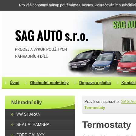
Pro váš pohodlný nákup používáme Cookies. Pokračováním v návštěvě s
Úvod
Obchodní podmínky
Doprava a platba
Kontakt
Právě se nacházíte:
SAG Au
Náhradní díly
Termostaty
VW SHARAN
Termostaty
SEAT ALHAMBRA
FORD GALAXY