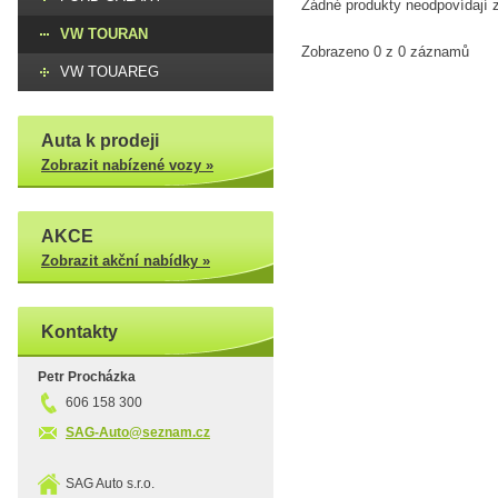
Žádné produkty neodpovídají z
VW TOURAN
Zobrazeno 0 z 0 záznamů
VW TOUAREG
Auta k prodeji
Zobrazit nabízené vozy »
AKCE
Zobrazit akční nabídky »
Kontakty
Petr Procházka
606 158 300
SAG-Auto@seznam.cz
SAG Auto s.r.o.