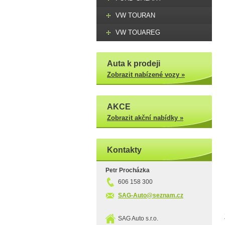
VW TOURAN
VW TOUAREG
Auta k prodeji
Zobrazit nabízené vozy »
AKCE
Zobrazit akční nabídky »
Kontakty
Petr Procházka
606 158 300
SAG-Auto@seznam.cz
SAG Auto s.r.o.