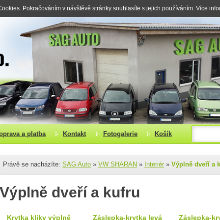
okies. Pokračováním v návštěvě stránky souhlasíte s jejich používáním. Více inf
oprava a platba
Kontakt
Fotogalerie
Košík
Právě se nacházíte:
SAG Auto
»
VW SHARAN
»
Interiér
»
Výplně dveří a 
Výplně dveří a kufru
Krytka kliky výplně
Záslepka-krytka levá
Záslepka-kr