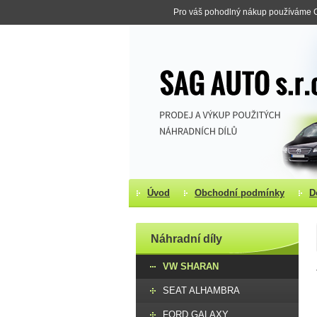
Pro váš pohodlný nákup používáme Co
Úvod
Obchodní podmínky
D
Náhradní díly
VW SHARAN
SEAT ALHAMBRA
FORD GALAXY