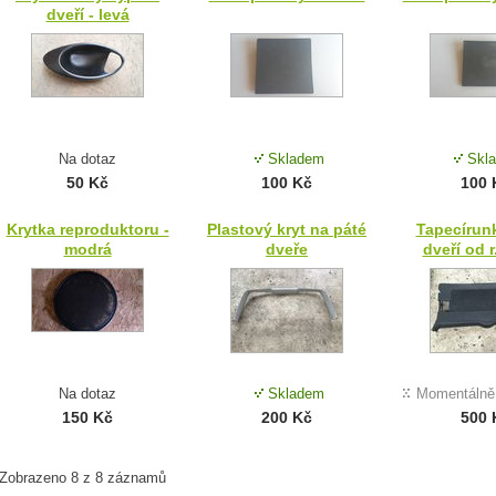
dveří - levá
Na dotaz
Skladem
Skl
50 Kč
100 Kč
100 
Krytka reproduktoru -
Plastový kryt na páté
Tapecírun
modrá
dveře
dveří od r
Na dotaz
Skladem
Momentálně
150 Kč
200 Kč
500 
Zobrazeno 8 z 8 záznamů