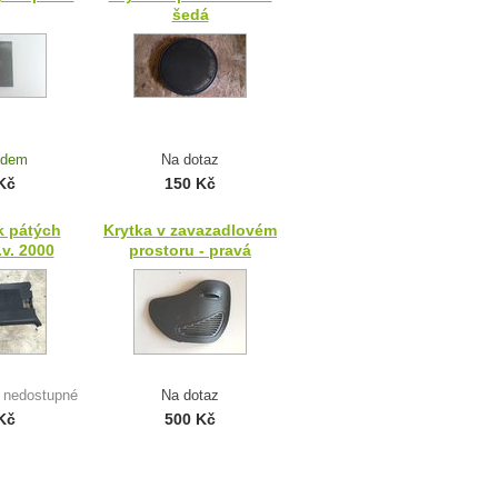
šedá
adem
Na dotaz
Kč
150 Kč
k pátých
Krytka v zavazadlovém
.v. 2000
prostoru - pravá
 nedostupné
Na dotaz
Kč
500 Kč