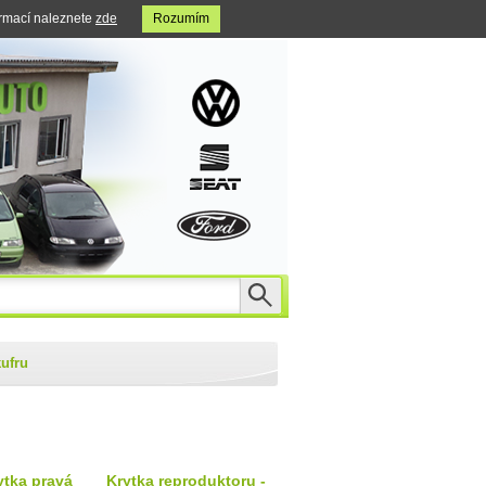
ormací naleznete
zde
Rozumím
kufru
ytka pravá
Krytka reproduktoru -