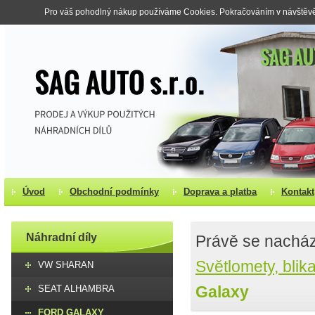
Pro váš pohodlný nákup používáme Cookies. Pokračováním v návštěvě s
Úvod
Obchodní podmínky
Doprava a platba
Kontakt
Náhradní díly
Právě se nacház
Světlomety, blik
VW SHARAN
Galaxy
SEAT ALHAMBRA
FORD GALAXY