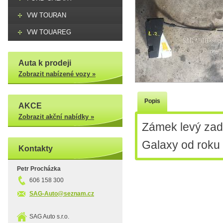
VW TOURAN
VW TOUAREG
Auta k prodeji
Zobrazit nabízené vozy »
Popis
AKCE
Zobrazit akční nabídky »
Zámek levý zad
Galaxy od roku
Kontakty
Petr Procházka
606 158 300
SAG-Auto@seznam.cz
SAG Auto s.r.o.