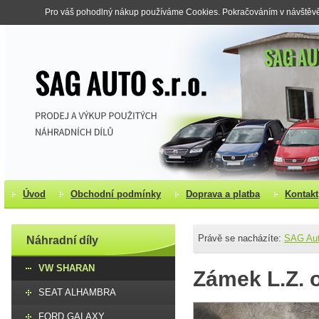
Pro váš pohodlný nákup používáme Cookies. Pokračováním v návštěvě s
Úvod
Obchodní podmínky
Doprava a platba
Kontakt
Právě se nacházíte:
SAG Au
Náhradní díly
VW SHARAN
Zámek L.Z. o
SEAT ALHAMBRA
FORD GALAXY