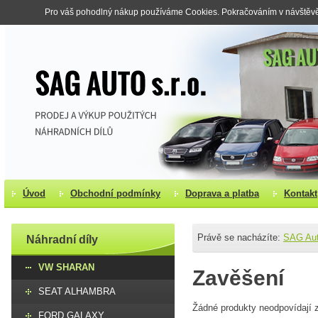
Pro váš pohodlný nákup používáme Cookies. Pokračováním v návštěvě s
Úvod
Obchodní podmínky
Doprava a platba
Kontakt
Právě se nacházíte:
SAG Au
Náhradní díly
VW SHARAN
Zavěšení
SEAT ALHAMBRA
Žádné produkty neodpovídají z
FORD GALAXY