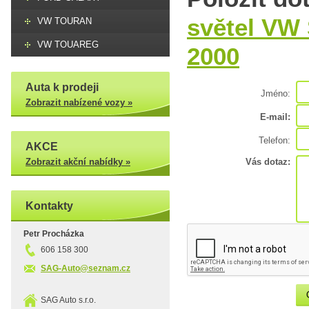
světel VW 
VW TOURAN
VW TOUAREG
2000
Auta k prodeji
Jméno:
Zobrazit nabízené vozy »
E-mail:
Telefon:
AKCE
Zobrazit akční nabídky »
Vás dotaz:
Kontakty
Petr Procházka
606 158 300
SAG-Auto@seznam.cz
SAG Auto s.r.o.