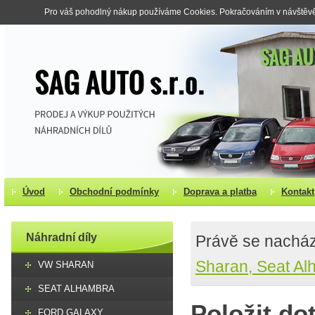
Pro váš pohodlný nákup používáme Cookies. Pokračováním v návštěvě s
Úvod
Obchodní podmínky
Doprava a platba
Kontakt
Náhradní díly
Právě se nacház
Sharan, Seat Al
VW SHARAN
SEAT ALHAMBRA
Položit do
FORD GALAXY