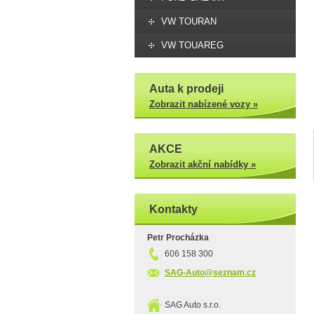
VW TOURAN
VW TOUAREG
Auta k prodeji
Zobrazit nabízené vozy »
AKCE
Zobrazit akční nabídky »
Kontakty
Petr Procházka
606 158 300
SAG-Auto@seznam.cz
SAG Auto s.r.o.