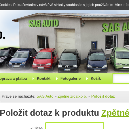
okies. Pokračováním v návštěvě stránky souhlasíte s jejich používáním. Více inf
oprava a platba
Kontakt
Fotogalerie
Košík
Právě se nacházíte:
SAG Auto
»
Zpětné zrcátko 6.
»
Položit dotaz
Položit dotaz k produktu
Zpětné
Jméno: