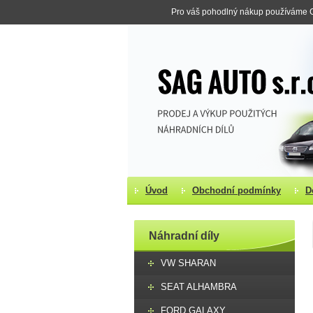
Pro váš pohodlný nákup používáme Co
Úvod
Obchodní podmínky
D
Náhradní díly
VW SHARAN
SEAT ALHAMBRA
FORD GALAXY