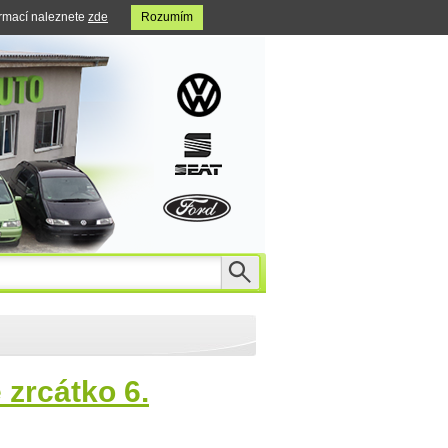
ormací naleznete
zde
Rozumím
 zrcátko 6.