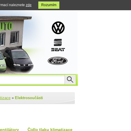
ormací naleznete
zde
Rozumím
atizace
»
Elektrosoučásti
entilátory
Čidlo tlaku klimatizace