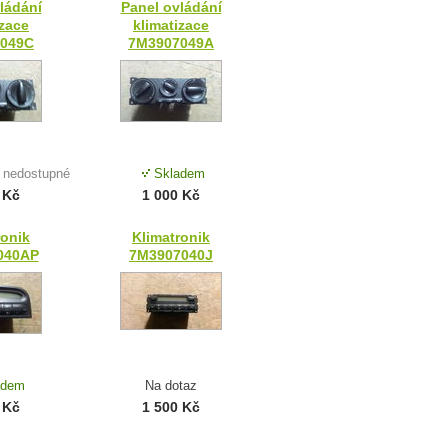
ládání
Panel ovládání
izace
klimatizace
049C
7M3907049A
 nedostupné
Skladem
 Kč
1 000 Kč
ronik
Klimatronik
040AP
7M3907040J
adem
Na dotaz
 Kč
1 500 Kč