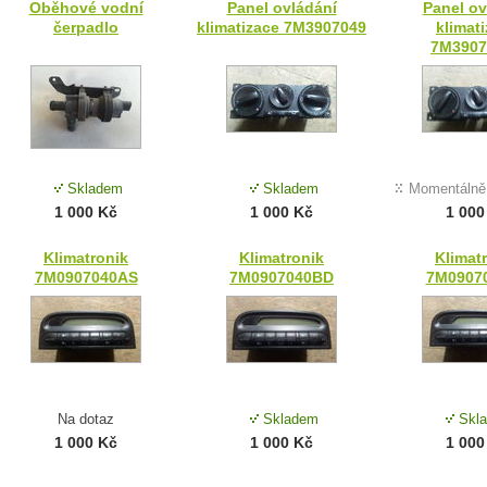
Oběhové vodní
Panel ovládání
Panel ov
čerpadlo
klimatizace 7M3907049
klimat
7M3907
Skladem
Skladem
Momentálně
1 000 Kč
1 000 Kč
1 000
Klimatronik
Klimatronik
Klimat
7M0907040AS
7M0907040BD
7M0907
Na dotaz
Skladem
Skl
1 000 Kč
1 000 Kč
1 000