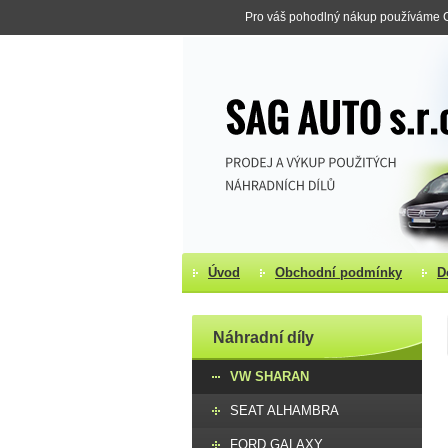
Pro váš pohodlný nákup používáme Co
Úvod
Obchodní podmínky
D
Náhradní díly
VW SHARAN
SEAT ALHAMBRA
FORD GALAXY