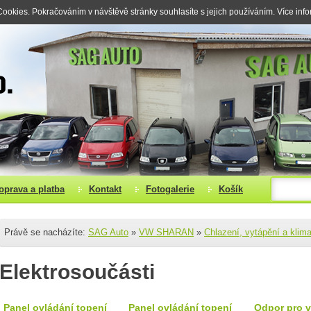
okies. Pokračováním v návštěvě stránky souhlasíte s jejich používáním. Více inf
oprava a platba
Kontakt
Fotogalerie
Košík
Právě se nacházíte:
SAG Auto
»
VW SHARAN
»
Chlazení, vytápění a klim
Elektrosoučásti
Panel ovládání topení
Panel ovládání topení
Odpor pro v