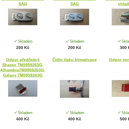
SAG
SAG
chlad
Skladem
Skladem
Skl
200 Kč
200 Kč
300 
Odpor předřadný
Čidlo tlaku klimatizace
Odpor ven
Sharan 7M0959263G,
Alhambra7M0959263G,
Galaxy 7M0959263G
Skladem
Skladem
Skl
400 Kč
400 Kč
500 