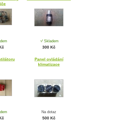
iče
adem
Skladem
Kč
300 Kč
tilátoru
Panel ovládání
klimatizace
adem
Na dotaz
Kč
500 Kč