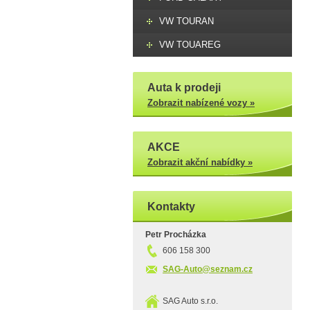
VW TOURAN
VW TOUAREG
Auta k prodeji
Zobrazit nabízené vozy »
AKCE
Zobrazit akční nabídky »
Kontakty
Petr Procházka
606 158 300
SAG-Auto@seznam.cz
SAG Auto s.r.o.