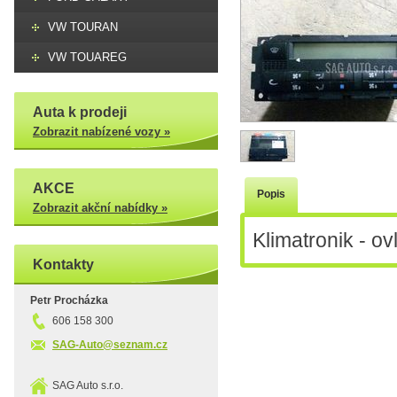
VW TOURAN
VW TOUAREG
Auta k prodeji
Zobrazit nabízené vozy »
AKCE
Popis
Zobrazit akční nabídky »
Klimatronik - ov
Kontakty
Petr Procházka
606 158 300
SAG-Auto@seznam.cz
SAG Auto s.r.o.