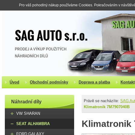
Pro váš pohodlný nákup používáme Cookies. Pokračováním v návštěvě s
Úvod
Obchodní podmínky
Doprava a platba
Kontakt
Právě se nacházíte:
SAG Au
Náhradní díly
Klimatronik 7M7907040B
VW SHARAN
Klimatroni
SEAT ALHAMBRA
FORD GALAXY