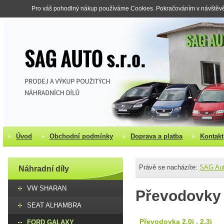
Pro váš pohodlný nákup používáme Cookies. Pokračováním v návštěvě s
Úvod
Obchodní podmínky
Doprava a platba
Kontakt
Právě se nacházíte:
SAG Au
Náhradní díly
VW SHARAN
Převodovky
SEAT ALHAMBRA
Převodovka 2.0i , 2.3i
FORD GALAXY