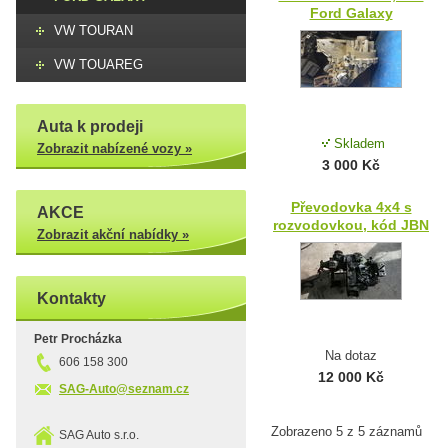
Ford Galaxy
VW TOURAN
VW TOUAREG
Auta k prodeji
Skladem
Zobrazit nabízené vozy »
3 000 Kč
Převodovka 4x4 s
AKCE
rozvodovkou, kód JBN
Zobrazit akční nabídky »
Kontakty
Petr Procházka
Na dotaz
606 158 300
12 000 Kč
SAG-Auto@seznam.cz
Zobrazeno 5 z 5 záznamů
SAG Auto s.r.o.