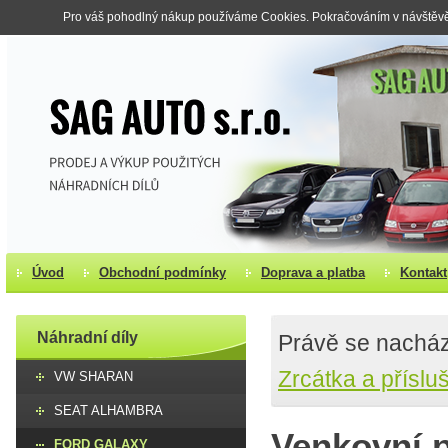
Pro váš pohodlný nákup používáme Cookies. Pokračováním v návštěvě s
Úvod
Obchodní podmínky
Doprava a platba
Kontakt
Náhradní díly
Právě se nacház
Zrcátka a příslu
VW SHARAN
SEAT ALHAMBRA
Venkovní p
FORD GALAXY