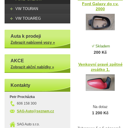
Ford Galaxy do r.v.
VW TOURAN
2000
VW TOUAREG
Auta k prodeji
Zobrazit nabízené vozy »
Skladem
200 Kč
AKCE
Venkovní pravé zpětné
Zobrazit akční nabídky »
zrcátko 1.
Kontakty
Petr Procházka
606 158 300
Na dotaz
SAG-Auto@seznam.cz
1 200 Kč
SAG Auto s.r.o.