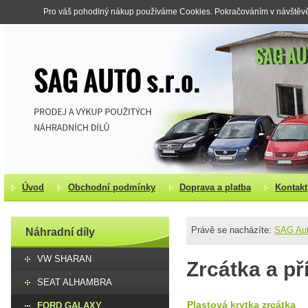
Pro váš pohodlný nákup používáme Cookies. Pokračováním v návštěvě s
Úvod
Obchodní podmínky
Doprava a platba
Kontakt
Právě se nacházíte:
SAG Au
Náhradní díly
VW SHARAN
Zrcátka a př
SEAT ALHAMBRA
Plastová krytka zrcátka
FORD GALAXY